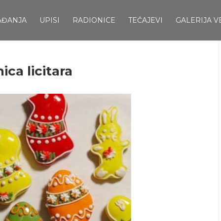
AĐANJA
UPISI
RADIONICE
TEČAJEVI
GALERIJA V
ca licitara