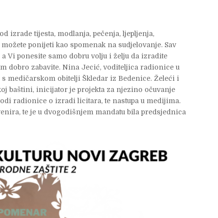
d izrade tijesta, modlanja, pečenja, ljepljenja,
tke možete ponijeti kao spomenak na sudjelovanje. Sav
 a Vi ponesite samo dobru volju i želju da izradite
i tom dobro zabavite. Nina Jecić, voditeljica radionice u
ći s medičarskom obitelji Škledar iz Bedenice. Želeći i
j baštini, inicijator je projekta za njezino očuvanje
odi radionice o izradi licitara, te nastupa u medijima.
uvenira, te je u dvogodišnjem mandatu bila predsjednica