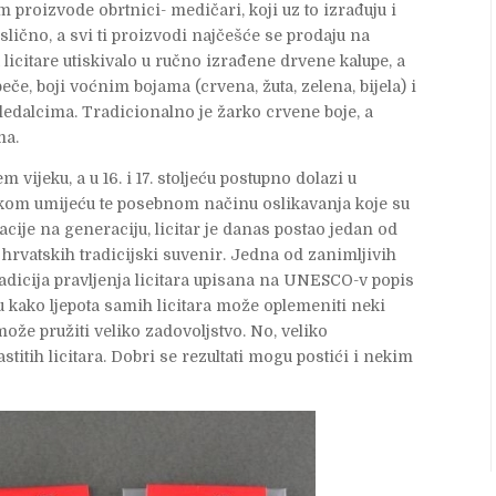
 proizvode obrtnici- medičari, koji uz to izrađuju i
lično, a svi ti proizvodi najčešće se prodaju na
licitare utiskivalo u ručno izrađene drvene kalupe, a
če, boji voćnim bojama (crvena, žuta, zelena, bijela) i
dalcima. Tradicionalno je žarko crvene boje, a
ma.
m vijeku, a u 16. i 17. stoljeću postupno dolazi u
ikom umijeću te posebnom načinu oslikavanja koje su
racije na generaciju, licitar je danas postao jedan od
 hrvatskih tradicijski suvenir. Jedna od zanimljivih
tradicija pravljenja licitara upisana na UNESCO-v popis
u kako ljepota samih licitara može oplemeniti neki
može pružiti veliko zadovoljstvo. No, veliko
stitih licitara. Dobri se rezultati mogu postići i nekim