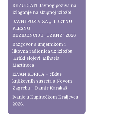
REZULTATI Javnog poziva na
izlaganje na skupnoj izložbi
JAVNI POZIV ZA „_LJETNU
PLESNU
REZIDENCIJU_CZKNZ“ 2026
Razgovor s umjetnikom i
likovna radionica uz izložbu
‘Krhki slojevi’ Mihaela
Martineca
IZVAN KORICA – ciklus
književnih susreta u Novom
Zagrebu – Damir Karakaš
Ivanje u Kupinečkom Kraljevcu
2026.