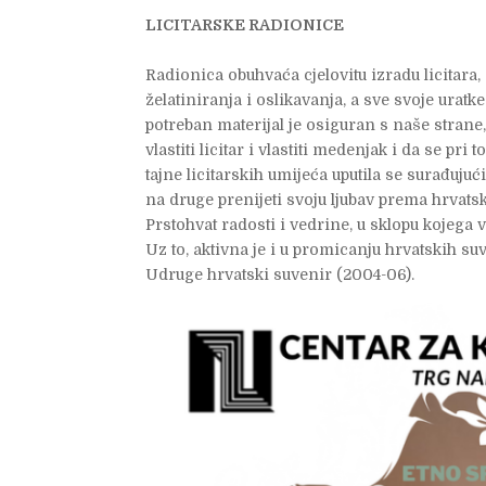
LICITARSKE RADIONICE
Radionica obuhvaća cjelovitu izradu licitara, o
želatiniranja i oslikavanja, a sve svoje ura
potreban materijal je osiguran s naše strane,
vlastiti licitar i vlastiti medenjak i da se pr
tajne licitarskih umijeća uputila se surađuju
na druge prenijeti svoju ljubav prema hrvatsko
Prstohvat radosti i vedrine, u sklopu kojega v
Uz to, aktivna je i u promicanju hrvatskih s
Udruge hrvatski suvenir (2004-06).