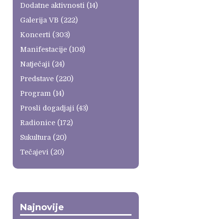
Dodatne aktivnosti
(14)
Galerija VB
(222)
Koncerti
(303)
Manifestacije
(108)
Natječaji
(24)
Predstave
(220)
Program
(14)
Prosli dogadjaji
(43)
Radionice
(172)
Sukultura
(20)
Tečajevi
(20)
Najnovije