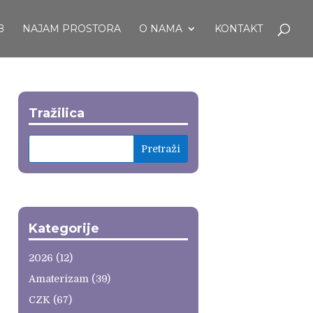
B
NAJAM PROSTORA
O NAMA
KONTAKT
Tražilica
Kategorije
2026
(12)
Amaterizam
(39)
CZK
(67)