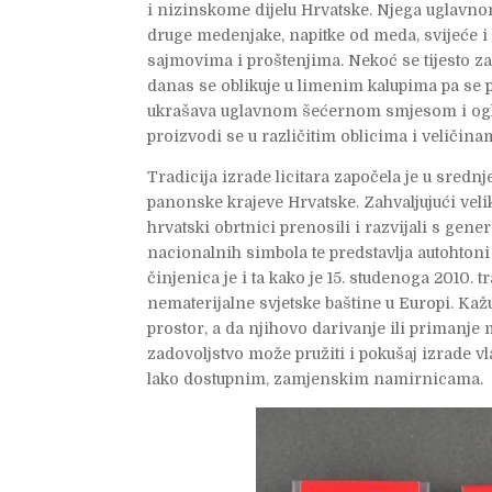
i nizinskome dijelu Hrvatske. Njega uglavnom
druge medenjake, napitke od meda, svijeće i s
sajmovima i proštenjima. Nekoć se tijesto za 
danas se oblikuje u limenim kalupima pa se pe
ukrašava uglavnom šećernom smjesom i ogle
proizvodi se u različitim oblicima i veličina
Tradicija izrade licitara započela je u srednje
panonske krajeve Hrvatske. Zahvaljujući vel
hrvatski obrtnici prenosili i razvijali s gene
nacionalnih simbola te predstavlja autohtoni
činjenica je i ta kako je 15. studenoga 2010. 
nematerijalne svjetske baštine u Europi. Kaž
prostor, a da njihovo darivanje ili primanje 
zadovoljstvo može pružiti i pokušaj izrade vla
lako dostupnim, zamjenskim namirnicama.