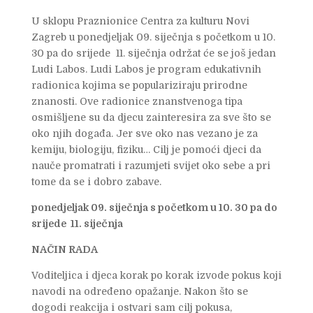
U sklopu Praznionice Centra za kulturu Novi
Zagreb u ponedjeljak 09. siječnja s početkom u 10.
30 pa do srijede 11. siječnja održat će se još jedan
Ludi Labos. Ludi Labos je program edukativnih
radionica kojima se populariziraju prirodne
znanosti. Ove radionice znanstvenoga tipa
osmišljene su da djecu zainteresira za sve što se
oko njih događa. Jer sve oko nas vezano je za
kemiju, biologiju, fiziku… Cilj je pomoći djeci da
nauče promatrati i razumjeti svijet oko sebe a pri
tome da se i dobro zabave.
ponedjeljak 09. siječnja s početkom u 10. 30 pa do
srijede 11. siječnja
NAČIN RADA
Voditeljica i djeca korak po korak izvode pokus koji
navodi na određeno opažanje. Nakon što se
dogodi reakcija i ostvari sam cilj pokusa,