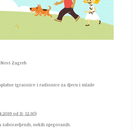
u Novi Zagreb
platne igraonice i radionice za djecu i mlade
019 od 11- 12.30)
 zaboravljenih, nekih njegovanih.