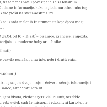
i, traže nepoznate i povezuje ih se sa lokalnim
 Dodatne informacije, kako izgleda narodno ruho tog
, kako plešu na svečanostima itd..
n kao izrada malenih instrumenata koje djeca mogu
ih.
S
(18.04. od 10 – 14 sati)– pisanice, grančice, gnijezda,
aterijala uz moderne hoby art tehnike
14 sati)
je pravila ponašanja na internetu i društvenim
4.00 sati)
i, igranje u dvoje- troje – četvero, učenje tolerancije i
 Dance, Minecraft, Fifa 19….
, Igra života, Pictionary,Trivial Pursuit, Scrabble…..
 sebi uvijek sadrže misaoni i edukativni karakter, te