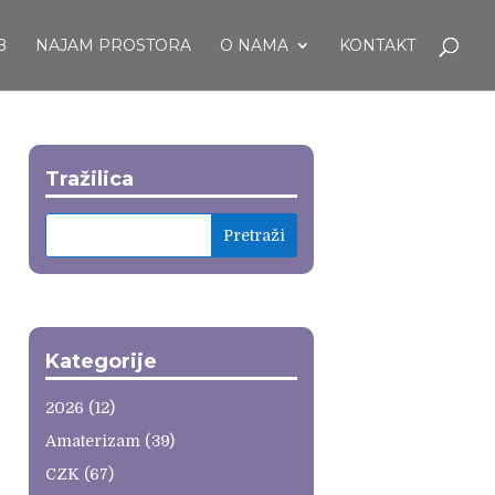
B
NAJAM PROSTORA
O NAMA
KONTAKT
Tražilica
Kategorije
2026
(12)
Amaterizam
(39)
CZK
(67)