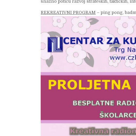
snažno potiču razvoj strateških, taktičkih, int
REKREATIVNI PROGRAM
– ping pong, badmi