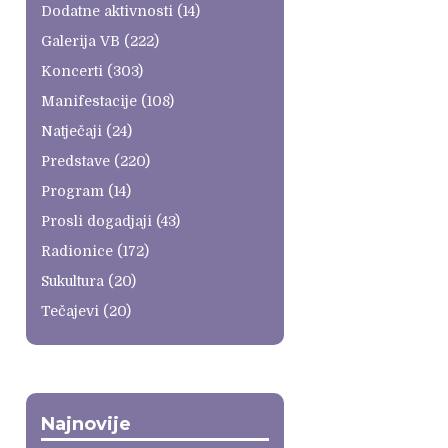
Dodatne aktivnosti
(14)
Galerija VB
(222)
Koncerti
(303)
Manifestacije
(108)
Natječaji
(24)
Predstave
(220)
Program
(14)
Prosli dogadjaji
(43)
Radionice
(172)
Sukultura
(20)
Tečajevi
(20)
Najnovije