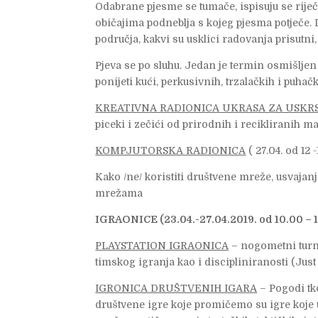
Odabrane pjesme se tumače, ispisuju se riječ
običajima podneblja s kojeg pjesma potječe.
područja, kakvi su usklici radovanja prisutni
Pjeva se po sluhu. Jedan je termin osmišlje
ponijeti kući, perkusivnih, trzalačkih i puhačk
KREATIVNA RADIONICA UKRASA ZA USKR
piceki i zečići od prirodnih i recikliranih m
KOMPJUTORSKA RADIONICA
( 27.04. od 12 -
Kako /ne/ koristiti društvene mreže, usvajan
mrežama
IGRAONICE (23.04.-27.04.2019. od 10.00 – 1
PLAYSTATION IGRAONICA
– nogometni turnir
timskog igranja kao i discipliniranosti (Just
IGRONICA DRUŠTVENIH IGARA
– Pogodi tko
društvene igre koje promičemo su igre koje u