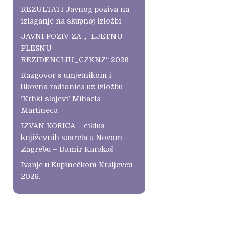
REZULTATI Javnog poziva na
izlaganje na skupnoj izložbi
JAVNI POZIV ZA „_LJETNU
PLESNU
REZIDENCIJU_CZKNZ“ 2026
Razgovor s umjetnikom i
likovna radionica uz izložbu
‘Krhki slojevi’ Mihaela
Martineca
IZVAN KORICA – ciklus
književnih susreta u Novom
Zagrebu – Damir Karakaš
Ivanje u Kupinečkom Kraljevcu
2026.