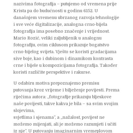
nazivima fotografija – putujemo od vremena prije
Krista pa do budućnosti u godinu 6152. U
današnjem vremenu ubrzanog razvoja tehnologije
i sve veće digitalizacije, analogna crno-bijela
fotografija ima posebno značenje i vrijednost.
Mario Rozić, veliki zaljubljenik u analognu
fotografiju, ovim ciklusom prikazuje bogatstvo
crno-bijelog svijeta. Vješto se koristi gradacijama
sive boje, kao i dubinom i dinamikom kontrasta
crne i bijele u kompozicijama fotografija. Također
koristi različite perspektive i rakurse.
U odabiru motiva prepoznajemo premisu
putovanja kroz vrijeme i bilježenje povijesti. Prema
riječima autora: „fotografije prikazuju bljeskove
naše povijesti, takve kakva je bila – sa svim svojim
slojevima,
svjetlima i sjenama”, a „nažalost, povijest ne
možemo mijenjati, ali je možemo razumjeti i učiti
iz nje”. U putovanju imaginarnim vremeplovom