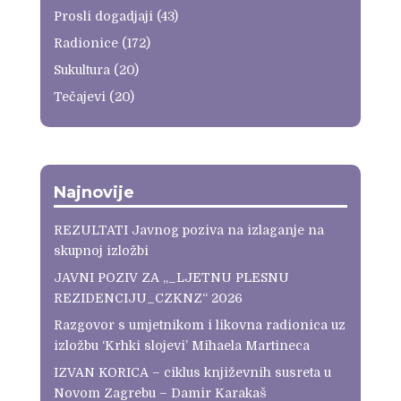
Prosli dogadjaji
(43)
Radionice
(172)
Sukultura
(20)
Tečajevi
(20)
Najnovije
REZULTATI Javnog poziva na izlaganje na
skupnoj izložbi
JAVNI POZIV ZA „_LJETNU PLESNU
REZIDENCIJU_CZKNZ“ 2026
Razgovor s umjetnikom i likovna radionica uz
izložbu ‘Krhki slojevi’ Mihaela Martineca
IZVAN KORICA – ciklus književnih susreta u
Novom Zagrebu – Damir Karakaš