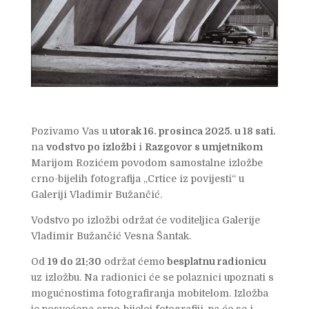
Pozivamo Vas u
utorak 16. prosinca 2025. u 18 sati.
na
vodstvo po izložbi
i
Razgovor s umjetnikom
Marijom Rozićem povodom samostalne izložbe
crno-bijelih fotografija „Crtice iz povijesti“ u
Galeriji Vladimir Bužančić.
Vodstvo po izložbi održat će voditeljica Galerije
Vladimir Bužančić Vesna Šantak.
Od
19 do 21:30
održat ćemo
besplatnu radionicu
uz izložbu. Na radionici će se polaznici upoznati s
mogućnostima fotografiranja mobitelom. Izložba