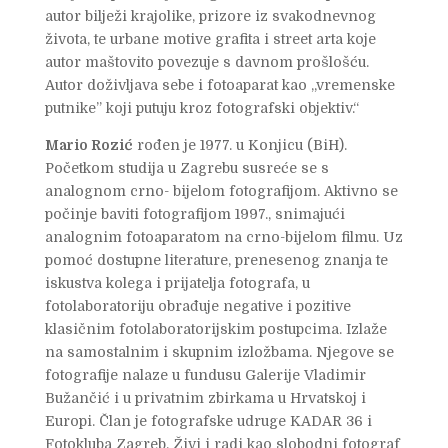
autor bilježi krajolike, prizore iz svakodnevnog
života, te urbane motive grafita i street arta koje
autor maštovito povezuje s davnom prošlošću.
Autor doživljava sebe i fotoaparat kao „vremenske
putnike” koji putuju kroz fotografski objektiv.“
Mario Rozić
rođen je 1977. u Konjicu (BiH).
Početkom studija u Zagrebu susreće se s
analognom crno- bijelom fotografijom. Aktivno se
počinje baviti fotografijom 1997., snimajući
analognim fotoaparatom na crno-bijelom filmu. Uz
pomoć dostupne literature, prenesenog znanja te
iskustva kolega i prijatelja fotografa, u
fotolaboratoriju obrađuje negative i pozitive
klasičnim fotolaboratorijskim postupcima. Izlaže
na samostalnim i skupnim izložbama. Njegove se
fotografije nalaze u fundusu Galerije Vladimir
Bužančić i u privatnim zbirkama u Hrvatskoj i
Europi. Član je fotografske udruge KADAR 36 i
Fotokluba Zagreb. Živi i radi kao slobodni fotograf