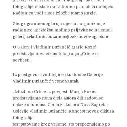
je posvećena crno-bijeloj fotografiji, pa će se i
fotografije nastale na radionici printati crno-bijelo.
Radionicu vodi autor izložbe
Mario Rozić.
Zbog ograničenog broja
mjesta i organizacije
radionice uz izložbu molimo
prijavite se
na email:
galerija.vladimir.buzancic@czk-novi-zagreb.hr
U Galeriji Vladimir Bužančić Mario Rozić
predstavlja novi ciklus fotografija „Crtice iz
povijesti“.
Iz predgovora voditeljice i kustosice Galerije
Vladimir Bužančić Vesne Šantak:
„Izložbom Crtice iz povijesti Marija Rozića
predstavljamo nova djela autora čiji radovi se
nalaze u fundusu Centa za kulturu Novi Zagreb i
Galerije Vladimir Bužančić. Koncept novog ciklusa
fotografija
jest putovanje kroz vrijeme, što prepoznajemo po