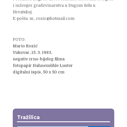
i inženjer građevinarstva u Dugom Selu u
Hrvatskoj.
E-pošta: m_rozic@hotmail.com
FOTO:
Mario Rozić
Vukovar, 15. 3. 1983.
negativ crno-bijelog filma
fotopapir Hahnemühle Luster
digitalni ispis, 50 x 50 cm
Tražilica