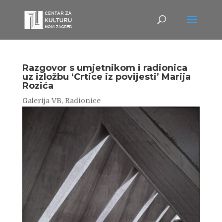
Razgovor s umjetnikom i radionica
uz izložbu ‘Crtice iz povijesti’ Marija
Rozića
Galerija VB
,
Radionice